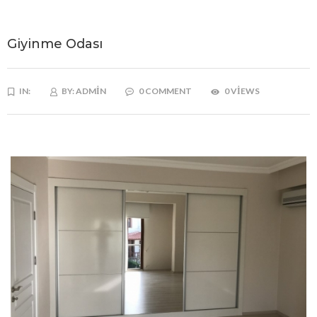
Giyinme Odası
IN:
BY:
ADMIN
0 COMMENT
0 VIEWS