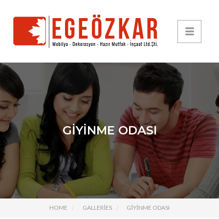
GIYINME ODASI
HOME
GALLERIES
GIYINME ODASI