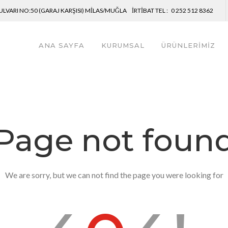
LVARI NO:50 (GARAJ KARŞISI) MILAS/MUĞLA İRTIBAT TEL : 0 252 512 8362
ANA SAYFA
KURUMSAL
ÜRÜNLERİMİZ
Page not foun
We are sorry, but we can not find the page you were looking for