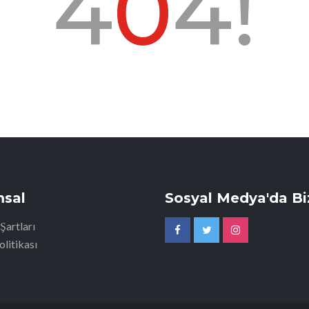
4
0
4!
sal
Sosyal Medya'da Biz
Şartları
olitikası